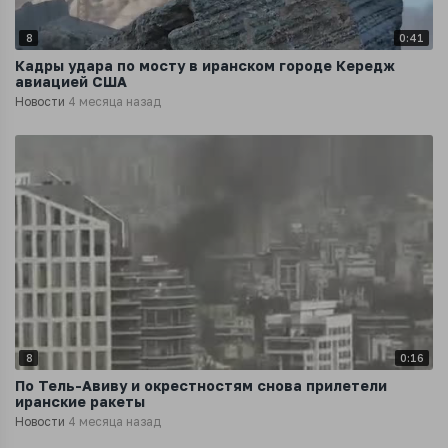
8
0:41
Кадры удара по мосту в иранском городе Кередж
авиацией США
Новости
4 месяца назад
8
0:16
По Тель-Авиву и окрестностям снова прилетели
иранские ракеты
Новости
4 месяца назад