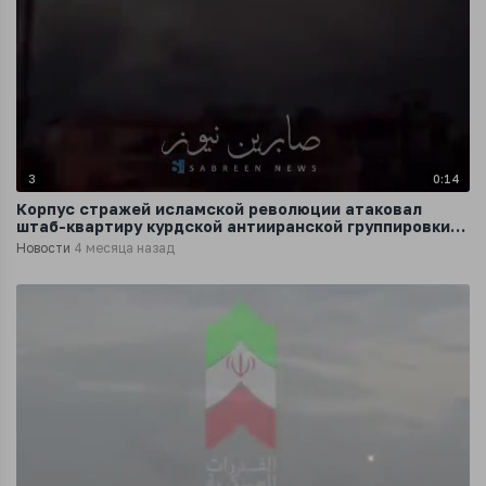
3
0:14
Корпус стражей исламской революции атаковал
штаб-квартиру курдской антииранской группировки
«Комала» в Ираке
Новости
4 месяца назад