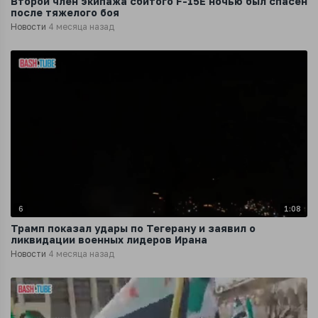
Второй член экипажа сбитого F-15E ночью был спасен
после тяжелого боя
Новости
4 месяца назад
6
1:08
Трамп показал удары по Тегерану и заявил о
ликвидации военных лидеров Ирана
Новости
4 месяца назад