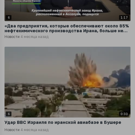
6
1:17
«Два предприятия, которые обеспечивают около 85%
нефтехимического производства Ирана, больше не
работают»
Новости
4 месяца назад
6
0:33
Удар ВВС Израиля по иранской авиабазе в Бушере
Новости
4 месяца назад