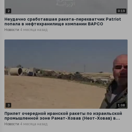
2
0:19
Неудачно сработавшая ракета-перехватчик Patriot
попала в нефтехранилище компании BAPCO
Новости
4 месяца назад
3
1:08
Прилет очередной иранской ракеты по израильской
промышленной зоне Рамат-Ховав (Неот-Ховав) в
пустыне Негев
Новости
4 месяца назад