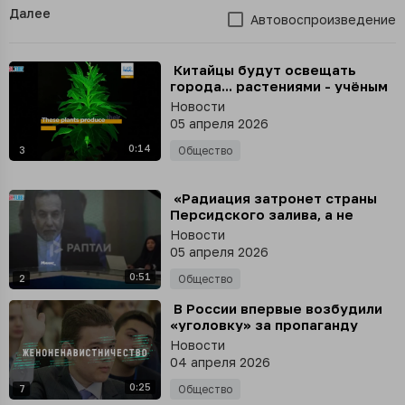
Далее
Автовоспроизведение
⁣ Китайцы будут освещать
города... растениями - учёным
удалось создать те самые
Новости
«светящиеся цветы» из
05 апреля 2026
«Аватара»
0:14
3
Общество
⁣ «Радиация затронет страны
Персидского залива, а не
Тегеран»
Новости
05 апреля 2026
0:51
2
Общество
⁣ В России впервые возбудили
«уголовку» за пропаганду
ненависти к женщинам
Новости
04 апреля 2026
0:25
7
Общество