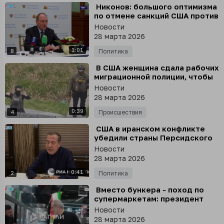
⁣ Никонов: большого оптимизма
по отмене санкций США против
России нет
Новости
28 марта 2026
1:01
8
Политика
⁣ В США женщина сдала рабочих
миграционной полиции, чтобы
не отдавать им 10 000
Новости
долларов за работу
28 марта 2026
0:39
4
Происшествия
⁣ США в иранском конфликте
убедили страны Персидского
залива, что они защищают
Новости
только себя и Израиль
28 марта 2026
0:41
2
Политика
⁣ Вместо бункера - поход по
супермаркетам: президент
Ирана Масуд Пезешкиан лично
Новости
вышел к жителям Тегерана,
28 марта 2026