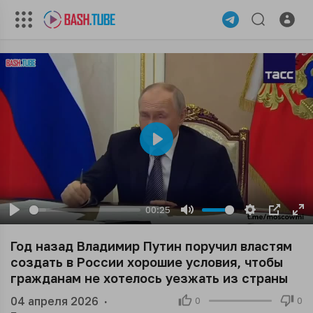
Play
00:25
Play
Mute
Settings
PIP
En
ful
Год назад Владимир Путин поручил властям
создать в России хорошие условия, чтобы
гражданам не хотелось уезжать из страны
04 апреля 2026
·
0
0