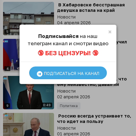
⁣ В Хабаровске бесстрашная
девушка встала на край
балкона 5 этажа, чтобы помыть
Новости
окна
04 апреля 2026
×
0:27
5
Происшествия
Подписывайся
на наш
⁣ Дмитрий Медведев поручил
телеграм канал и смотри видео
наладить работу по
🔞 БЕЗ ЦЕНЗУРЫ! 🔞
противодействию
Новости
формированию этнических
03 апреля 2026
анклавов на территории
0:24
России
4
Политика
ПОДПИСАТЬСЯ НА КАНАЛ
⁣ Дмитрий Песков заявил, что
ему неизвестно, давал ли
Путин поручение ограничивать
Новости
VPN в России
02 апреля 2026
0:49
9
Политика
⁣ Россию всегда устраивает то,
что идет на пользу
армянскому народу, - Путин
Новости
01 апреля 2026