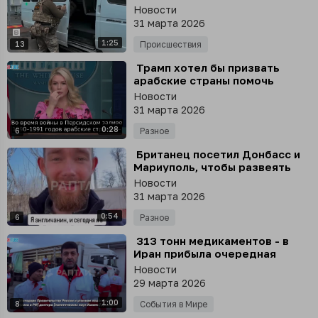
украинского шпиона
Новости
31 марта 2026
1:25
13
Происшествия
⁣ Трамп хотел бы призвать
арабские страны помочь
оплатить военные расходы, -
Новости
пресс-секретарь Белого дома
31 марта 2026
Ливитт
0:28
6
Разное
⁣ Британец посетил Донбасс и
Мариуполь, чтобы развеять
западные мифы о жизни в
Новости
новых субъектах РФ
31 марта 2026
0:54
6
Разное
⁣ 313 тонн медикаментов - в
Иран прибыла очередная
партия гуманитарной помощи
Новости
от России
29 марта 2026
1:00
8
События в Мире