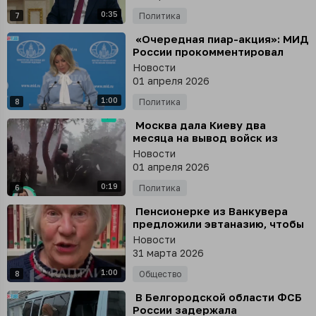
0:35
7
Политика
⁣ «Очередная пиар-акция»: МИД
России прокомментировал
новую уловку Зеленского -
Новости
пасхальное перемирие
01 апреля 2026
1:00
8
Политика
⁣ Москва дала Киеву два
месяца на вывод войск из
Донбасса, иначе условия
Новости
мирного договора изменятся,
01 апреля 2026
заявил Зеленский
0:19
6
Политика
⁣ Пенсионерке из Ванкувера
предложили эвтаназию, чтобы
избавиться от болей в спине
Новости
31 марта 2026
1:00
8
Общество
⁣ В Белгородской области ФСБ
России задержала