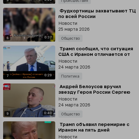
Происшествия
⁣ Фудкортницы захватывают ТЦ
по всей России
Новости
25 марта 2026
0:37
6
Общество
⁣ Трамп сообщил, что ситуация
США с Ираном отличается от
России с Украиной
Новости
24 марта 2026
0:29
7
Политика
⁣ Андрей Белоусов вручил
звезду Героя России Сергею
Ярашеву, который 68 дней в
Новости
одиночку удерживал позиции в
24 марта 2026
ДНР
0:40
9
Общество
⁣ Трамп объявил перемирие с
Ираном на пять дней
Новости