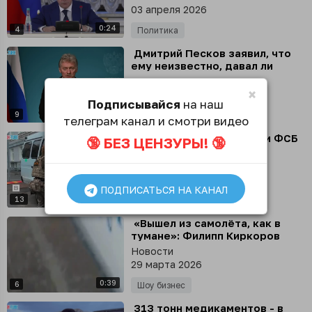
формированию этнических
03 апреля 2026
анклавов на территории
0:24
России
4
Политика
⁣ Дмитрий Песков заявил, что
ему неизвестно, давал ли
Путин поручение ограничивать
Новости
VPN в России
×
02 апреля 2026
Подписывайся
на наш
0:49
9
Политика
телеграм канал и смотри видео
⁣ В Белгородской области ФСБ
🔞 БЕЗ ЦЕНЗУРЫ! 🔞
России задержала
украинского шпиона
Новости
31 марта 2026
ПОДПИСАТЬСЯ НА КАНАЛ
1:25
13
Происшествия
⁣ «Вышел из самолёта, как в
тумане»: Филипп Киркоров
прокомментировал свой
Новости
поступок в зале
29 марта 2026
барнаульского аэропорта
0:39
6
Шоу бизнес
⁣ 313 тонн медикаментов - в