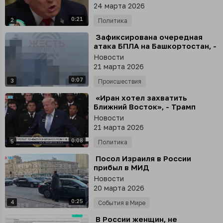
24 марта 2026
0:21
2
Политика
⁣ Зафиксирована очередная
атака БПЛА на Башкортостан, -
Радий Хабиров
Новости
21 марта 2026
0:07
3
Происшествия
⁣ «Иран хотел захватить
Ближний Восток», - Трамп
назвал новую причину войны с
Новости
Ираном
21 марта 2026
0:08
5
Политика
⁣ Посол Израиля в России
прибыл в МИД
Новости
20 марта 2026
0:25
4
События в Мире
⁣ В России женщин, не