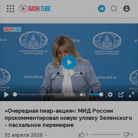
Play
00:59
Play
Mute
Settings
PIP
En
ful
«Очередная пиар-акция»: МИД России
прокомментировал новую уловку Зеленского
- пасхальное перемирие
01 апреля 2026
·
0
0