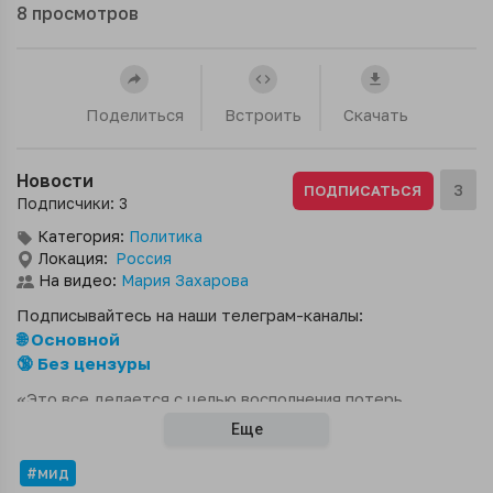
8
просмотров
Поделиться
Встроить
Скачать
Новости
3
ПОДПИСАТЬСЯ
Подписчики: 3
Категория:
Политика
Локация:
Россия
На видео:
Мария Захарова
Подписывайтесь на наши телеграм-каналы:
🌐 Основной
🔞 Без цензуры
«Это все делается с целью восполнения потерь,
перегруппировки и продолжения боевых действий».
Еще
#мид