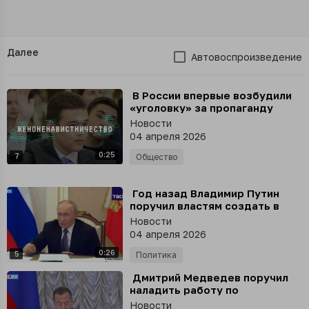
Далее
Автовоспроизведение
⁣ В России впервые возбудили
«уголовку» за пропаганду
ненависти к женщинам
Новости
04 апреля 2026
0:25
7
Общество
⁣ Год назад Владимир Путин
поручил властям создать в
России хорошие условия,
Новости
чтобы гражданам не хотелось
04 апреля 2026
уезжать из страны
0:26
5
Политика
⁣ Дмитрий Медведев поручил
наладить работу по
противодействию
Новости