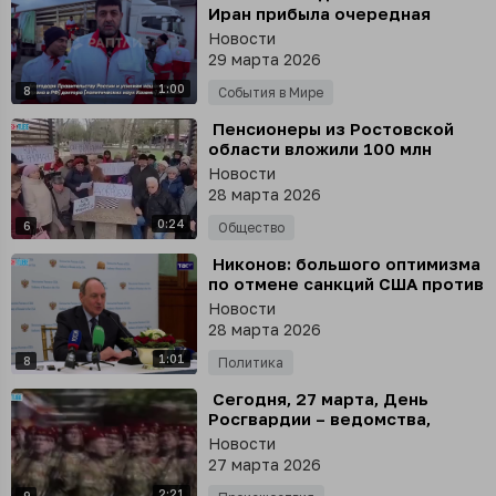
Иран прибыла очередная
партия гуманитарной помощи
Новости
от России
29 марта 2026
1:00
8
События в Мире
⁣ Пенсионеры из Ростовской
области вложили 100 млн
рублей в «новую МММ» и не
Новости
могут вернуть деньги, - СМИ
28 марта 2026
0:24
6
Общество
⁣ Никонов: большого оптимизма
по отмене санкций США против
России нет
Новости
28 марта 2026
1:01
8
Политика
⁣ Сегодня, 27 марта, День
Росгвардии – ведомства,
обеспечивающего
Новости
безопасность и правопорядок
27 марта 2026
в России
2:21
9