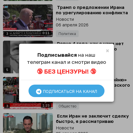
⁣ Трамп о предложении Ирана
по урегулированию конфликта
Новости
06 апреля 2026
0:11
3
Политика
⁣ Ровно 4 года, как с нами нет
Владимира Жириновского
×
Подписывайся
на наш
Новости
06 апреля 2026
телеграм канал и смотри видео
0:24
🔞 БЕЗ ЦЕНЗУРЫ! 🔞
5
Политика
⁣ Иран пообещал США «бойню»
и вечное закрытие Ормузского
пролива
ПОДПИСАТЬСЯ НА КАНАЛ
Новости
05 апреля 2026
1:23
3
Общество
⁣ Если Иран не заключит сделку
быстро, я рассматриваю
возможность всё разрушить и
Новости
захватить нефть, - Трамп