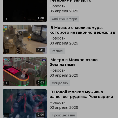
Тегерану и заявил о
ликвидации военных лидеров
Новости
Ирана
05 апреля 2026
1:08
6
События в Мире
⁣ В Москве спасли лемура,
которого незаконно держали в
антикафе
Новости
03 апреля 2026
0:41
5
Разное
⁣ Метро в Москве стало
бесплатным
Новости
03 апреля 2026
0:03
4
Общество
⁣ В Новой Москве мужчина
ранил сотрудника Росгвардии
Новости
03 апреля 2026
0:06
5
Происшествия