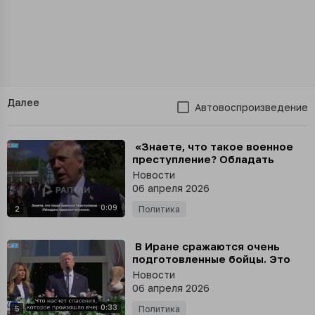
Далее
Автовоспроизведение
⁣ «Знаете, что такое военное
преступление? Обладать
ядерным оружием», - Дональд
Новости
Трамп
06 апреля 2026
0:09
2
Политика
⁣ В Иране сражаются очень
подготовленные бойцы. Это
жёсткие, крепкие люди, -
Новости
Трамп
06 апреля 2026
0:33
5
Политика