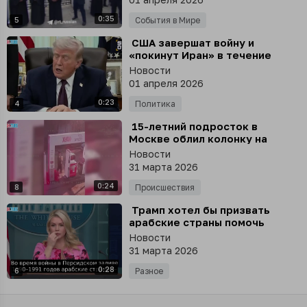
0:35
5
События в Мире
⁣ США завершат войну и
«покинут Иран» в течение
двух-трëх недель, - заявил
Новости
Дональд Трамп
01 апреля 2026
0:23
4
Политика
⁣ 15-летний подросток в
Москве облил колонку на
заправке бензином и поджег
Новости
из-за угроз мошенников, он
31 марта 2026
получил ожоги
0:24
8
Происшествия
⁣ Трамп хотел бы призвать
арабские страны помочь
оплатить военные расходы, -
Новости
пресс-секретарь Белого дома
31 марта 2026
Ливитт
0:28
6
Разное