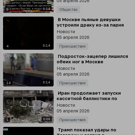
05 апреля 2026
0:14
6
Общество
⁣ В Москве пьяные девушки
устроили драку из-за парня
Новости
05 апреля 2026
0:14
4
Происшествия
⁣ Подросток-зацепер лишился
обеих ног в Москве
Новости
05 апреля 2026
0:14
14
Происшествия
⁣ Иран продолжает запуски
кассетной баллистики по
Израилю
Новости
05 апреля 2026
0:06
1
Происшествия
⁣ Трамп показал удары по