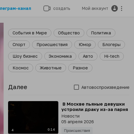
леграм-канал
создать
Мой аккаунт
События в Мире
Общество
Политика
Спорт
Происшествия
Юмор
Блогеры
Шоу бизнес
Экономика
Авто
Hi-tech
Космос
Животные
Разное
Далее
Автовоспроизведение
⁣ В Москве пьяные девушки
устроили драку из-за парня
Новости
05 апреля 2026
0:14
4
Происшествия