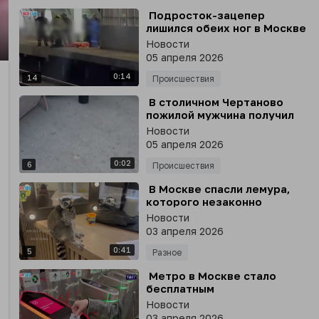
⁣ Подросток-зацепер
лишился обеих ног в Москве
Новости
nter
05 апреля 2026
llscreen
0:14
14
Происшествия
⁣ В столичном Чертаново
пожилой мужчина получил
открытый перелом после
Новости
того, как его сбили на
05 апреля 2026
электросамокате две
0:02
девочки
6
Происшествия
⁣ В Москве спасли лемура,
которого незаконно
держали в антикафе
Новости
03 апреля 2026
0:41
5
Разное
⁣ Метро в Москве стало
бесплатным
Новости
03 апреля 2026