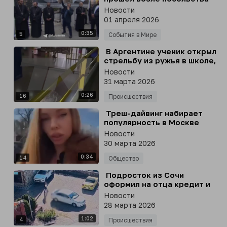
Армении в Москве
Новости
01 апреля 2026
0:35
5
События в Мире
⁣ В Аргентине ученик открыл
стрельбу из ружья в школе,
погиб один подросток, двое
Новости
госпитализированы, -
31 марта 2026
телеканал TN
0:26
16
Происшествия
⁣ Треш-дайвинг набирает
популярность в Москве
Новости
30 марта 2026
0:34
14
Общество
⁣ Подросток из Сочи
оформил на отца кредит и
обчистил сейф по указке
Новости
мошенников
28 марта 2026
1:02
4
Происшествия