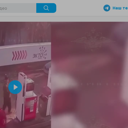
Наш те
Play