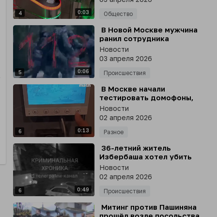
0:03
4
Общество
⁣ В Новой Москве мужчина
ранил сотрудника
Росгвардии
Новости
03 апреля 2026
0:06
5
Происшествия
⁣ В Москве начали
тестировать домофоны,
которые будут
Новости
предупреждать о ракетной
02 апреля 2026
угрозе
0:13
6
Разное
⁣ 36-летний житель
Избербаша хотел убить
своего партнера по бизнесу
Новости
из-за 500 000 рублей
02 апреля 2026
0:49
6
Происшествия
⁣ Митинг против Пашиняна
прошёл возле посольства