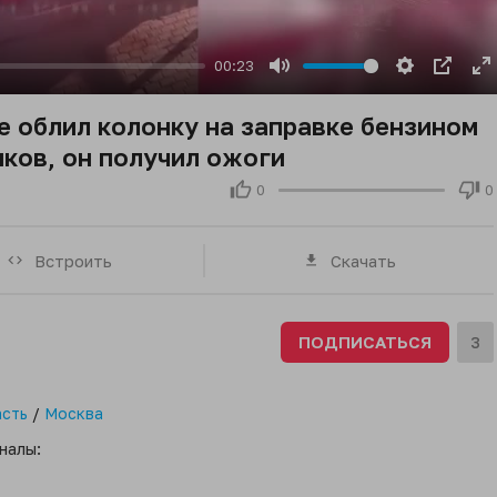
00:23
Mute
Settings
PIP
E
fu
е облил колонку на заправке бензином
иков, он получил ожоги
0
0
Встроить
Скачать
ПОДПИСАТЬСЯ
3
асть
/
Москва
налы: