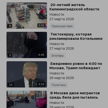
⁣ 20-летний житель
Калининградской области
набросился с ножом на
Новости
сотрудницу заправки
27 марта 2026
0:32
9
Происшествия
⁣ Тиктокершу, которая
рекламировала Котельники
как «самый мусульманский
Новости
город в Подмосковье»
27 марта 2026
арестовали в Москве
0:45
3
Блогеры
⁣ Ежедневно ровно в 4:00 по
Москве, Трамп побеждает
Иран
Новости
26 марта 2026
0:15
10
Политика
⁣ В Москве двое мигрантов
средь бела дня пытались
похитить девушку в жилом
Новости
комплексе
26 марта 2026