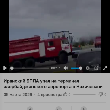
00:17
Play
Mute
Settings
PIP
En
ful
Иранский БПЛА упал на терминал
азербайджанского аэропорта в Нахичевани
05 марта 2026
·
4
просмотра
0
0