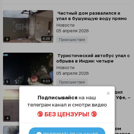
⁣ Частный дом развалился и
упал в бушующую воду прямо
на глазах хозяина
Новости
05 апреля 2026
0:39
6
Происшествия
⁣ Туристический автобус упал с
обрыва в Индии: четыре
человека погибли, 18
Новости
пострадали, - ANI
05 апреля 2026
0:23
6
Происшествия
⁣ Украинский БПЛА повредил
×
Подписывайся
на наш
жилой 13-этажный дом в Уфе, –
издание Mash
телеграм канал и смотри видео
Новости
02 апреля 2026
🔞 БЕЗ ЦЕНЗУРЫ! 🔞
0:15
4
Происшествия
⁣ Мощный пожар в иракском
Эрбиле, иранский БПЛА ударил