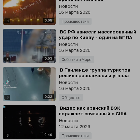
Международного аэропорта
Новости
Дубая после иранского удара,
16 марта 2026
- СМИ
0:08
8
Происшествия
⁣ ВС РФ нанесли массированный
удар по Киеву - один из БПЛА
упал прямо около стелы на
Новости
Майдане
16 марта 2026
0:03
1
События в Мире
⁣ В Таиланде группа туристов
решила развлечься и угнала
уборочную машину аэропорта
Новости
16 марта 2026
0:22
6
Общество
⁣ Видео как иранский БЭК
поражает связанный с США
танкер Safesea Vishnu где-то в
Новости
Персидском заливе
12 марта 2026
0:40
6
Происшествия