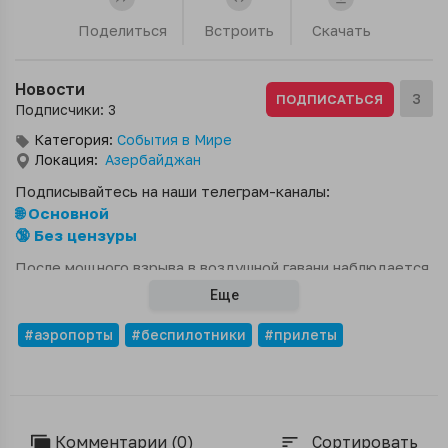
Поделиться
Встроить
Скачать
Новости
3
ПОДПИСАТЬСЯ
Подписчики: 3
Категория:
События в Мире
Локация:
Азербайджан
Подписывайтесь на наши телеграм-каналы:
🌐 Основной
🔞 Без цензуры
После мощного взрыва в воздушной гавани наблюдается
возгорание. Пострадали 2 человека.Посол Ирана вызван
Еще
в МИД Азербайджана.Обломки дрона обнаружили рядом
со взлётно-посадочной зоной. На место прибыли
#аэропорты
#беспилотники
#прилеты
экстренные службы, часть территории оцеплена.Город
расположен в 30 километрах от границы с Ираном.
Комментарии (0)
Сортировать
sort