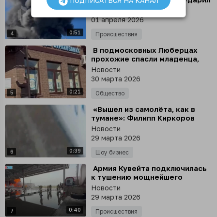
ПОДПИСАТЬСЯ НА КАНАЛ
по нефтеперерабатывающему
Новости
заводу британской компании
01 апреля 2026
0:51
4
Происшествия
⁣ В подмосковных Люберцах
прохожие спасли младенца,
который выпал из окна и упал
Новости
на козырек подъезда
30 марта 2026
0:21
5
Общество
⁣ «Вышел из самолёта, как в
тумане»: Филипп Киркоров
прокомментировал свой
Новости
поступок в зале
29 марта 2026
барнаульского аэропорта
0:39
6
Шоу бизнес
⁣ Армия Кувейта подключилась
к тушению мощнейшего
пожара на территории
Новости
Международного аэропорта
29 марта 2026
0:40
7
Происшествия