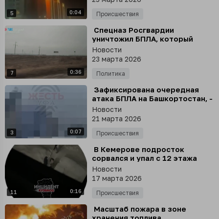
0:04
5
Происшествия
⁣ Спецназ Росгвардии
уничтожил БПЛА, который
атаковал губернатора
Новости
Белгородской области
23 марта 2026
Гладкова во время встречи с
0:36
жителями
7
Политика
⁣ Зафиксирована очередная
атака БПЛА на Башкортостан, -
Радий Хабиров
Новости
21 марта 2026
0:07
3
Происшествия
⁣ В Кемерове подросток
сорвался и упал с 12 этажа
многоэтажки
Новости
17 марта 2026
0:16
11
Происшествия
⁣ Масштаб пожара в зоне
хранения топлива