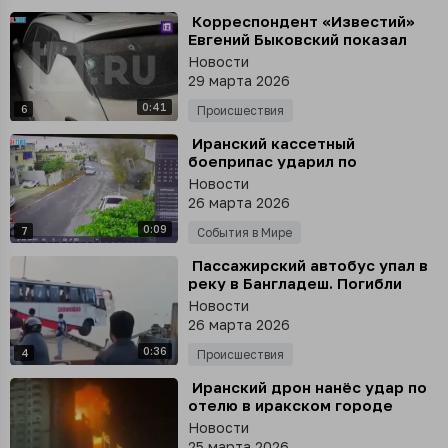
⁣ Корреспондент «Известий»
Евгений Быковский показал
последствия прилета
Новости
ударного БПЛА во двор жилого
29 марта 2026
дома в Донецке
0:41
6
Происшествия
⁣ Иранский кассетный
боеприпас ударил по
израильскому Кафр-Касиму,
Новости
перевернув автомобиль
26 марта 2026
0:09
7
События в Мире
⁣ Пассажирский автобус упал в
реку в Бангладеш. Погибли
минимум 18 человек
Новости
26 марта 2026
0:36
4
Происшествия
⁣ Иранский дрон нанёс удар по
отелю в иракском городе
Эрбиль
Новости
25 марта 2026