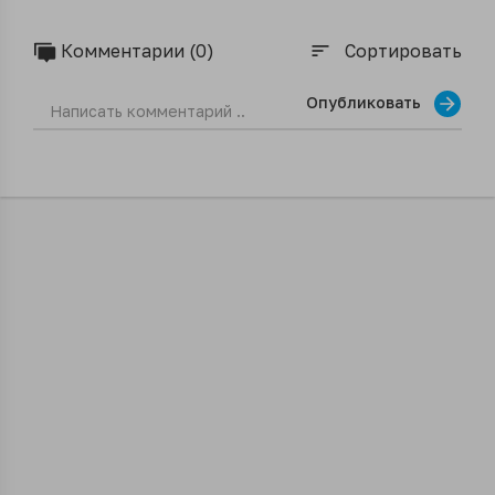
человекоподобным роботом T800 от компании EngineAI.
Комментарии (0)
Сортировать
sort
Опубликовать