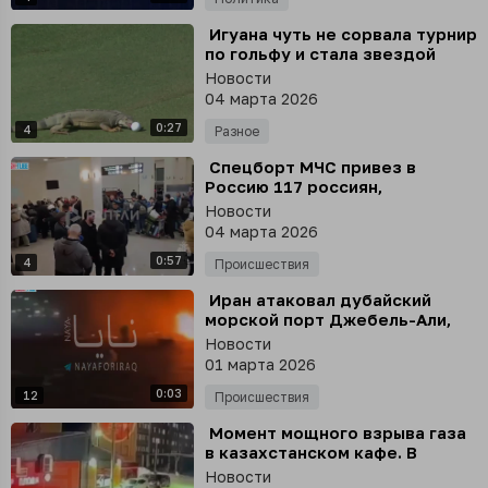
⁣ Игуана чуть не сорвала турнир
по гольфу и стала звездой
Новости
04 марта 2026
0:27
4
Разное
⁣ Спецборт МЧС привез в
Россию 117 россиян,
покинувших Иран через
Новости
наземные пункты пропуска
04 марта 2026
Азербайджана - среди них 54
0:57
ребенка
4
Происшествия
⁣ Иран атаковал дубайский
морской порт Джебель-Али,
один из крупнейших в мире,
Новости
где также расположены силы
01 марта 2026
американского флота
0:03
12
Происшествия
⁣ Момент мощного взрыва газа
в казахстанском кафе. В
данный момент известно о 7
Новости