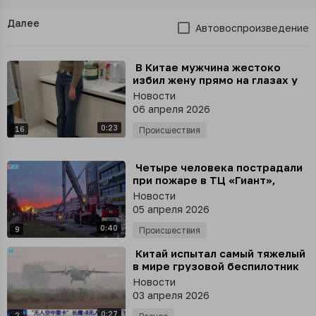
Далее
Автовоспроизведение
⁣ В Китае мужчина жестоко
избил жену прямо на глазах у
друзей
Новости
06 апреля 2026
0:23
16
Происшествия
⁣ Четыре человека пострадали
при пожаре в ТЦ «Гиант»,
среди них двое пожарных
Новости
05 апреля 2026
0:40
9
Происшествия
⁣ Китай испытал самый тяжелый
в мире грузовой беспилотник
Новости
03 апреля 2026
0:27
2