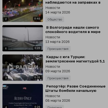
наблюдаются на заправках в
Китае в преддверии
Новости
ожидаемого повышения цен на
14 марта 2026
топливо
0:40
2
Общество
⁣ В Волгограде нашли самого
спокойного водителя в мире
Новости
13 марта 2026
0:20
6
Происшествия
⁣ Кадры с юга Турции:
землетрясение магнитудой 5,1
вызвало панику среди овец в
Новости
провинции Денизли
09 марта 2026
0:35
3
Происшествия
⁣ Репортëр: Разве Соединенные
Штаты бомбили начальную
школу для девочек на юге
Новости
Ирана в первый день войны и
08 марта 2026
убили 175 человек
0:26
4
Политика