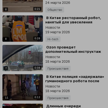
24 марта 2026
0:21
8
Общество
⁣ В Китае ресторанный робот,
нанятый для увеселения
публики, перегрузился и пошел
Новости
вразнос
19 марта 2026
0:28
8
Hi-tech
⁣ Ozon проведет
дополнительный инструктаж
среди партнеров после
Новости
инцидента с курьером
18 марта 2026
0:08
7
Происшествия
⁣ В Китае полиция «задержала»
гуманоидного робота после
того, как он напугал пожилую
Новости
женщину
18 марта 2026
0:12
11
Происшествия
⁣ Длинные очереди