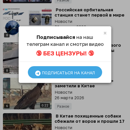
Разное
⁣ Российская орбитальная
станция станет первой в мире
платформой-дроном, которая
Новости
оснащена роботами, заявил
01 апреля 2026
Дмитрий Баканов
×
0:49
8
Разное
Подписывайся
на наш
телеграм канал и смотри видео
⁣ Среди бела дня у торгового
центра в Дурбан бандиты
🔞 БЕЗ ЦЕНЗУРЫ! 🔞
остановили инкассаторскую
Новости
машину
30 марта 2026
1:30
8
Происшествия
ПОДПИСАТЬСЯ НА КАНАЛ
⁣ Необычного «пешехода»
заметили в Китае
Новости
26 марта 2026
0:22
6
Разное
⁣ В Китае похищенные собаки
сбежали от воров и прошли 17
км, чтобы вернуться домой
Новости