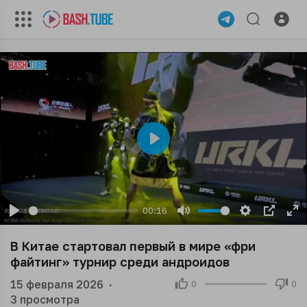
Play
00:16
Play
Mute
Settings
PIP
En
ful
В Китае стартовал первый в мире «фри
файтинг» турнир среди андроидов
15 февраля 2026
·
0
0
3
просмотра