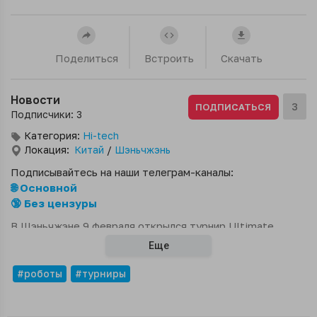
Поделиться
Встроить
Скачать
Новости
3
ПОДПИСАТЬСЯ
Подписчики: 3
Категория:
Hi-tech
Локация:
Китай
/
Шэньчжэнь
Подписывайтесь на наши телеграм-каналы:
🌐 Основной
🔞 Без цензуры
В Шэньчжэне 9 февраля открылся турнир Ultimate
Robot Knockout Legend, главный приз которого –
Еще
золотой чемпионский пояс стоимостью 10 млн юаней.
Участвуют команды из университетов, компаний и
#роботы
#турниры
исследовательских институтов со всего мира.Легенда
тайского бокса Буакав Банчамек уже сразился с